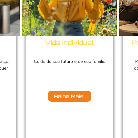
Vida Individual
P
ança,
Cuide do seu futuro e de sua família.
P
quer
ap
Saiba Mais