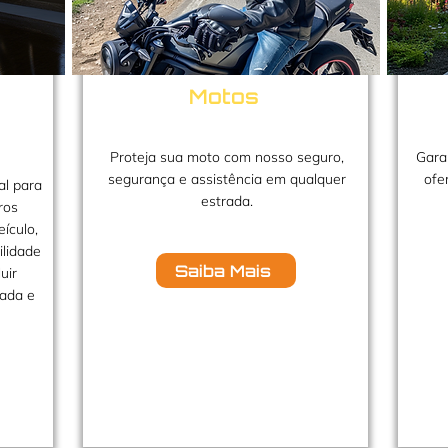
Motos
Proteja sua moto com nosso seguro,
Gara
segurança e assistência em qualquer
ofe
al para
estrada.
ros
ículo,
ilidade
Saiba Mais
uir
tada e