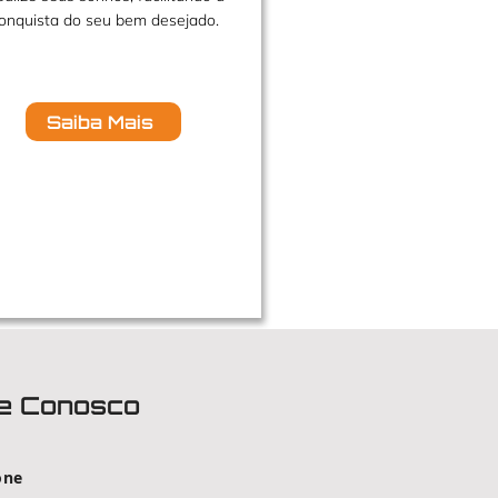
onquista do seu bem desejado.
Saiba Mais
e Conosco
one