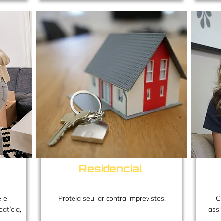
a
Residencial
e e
Proteja seu lar contra imprevistos.
C
atícia,
ass